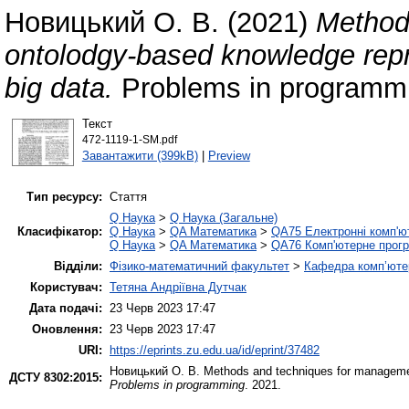
Новицький О. В.
(2021)
Мethod
ontolodgy-based knowledge repr
big data.
Problems in programm
Текст
472-1119-1-SM.pdf
Завантажити (399kB)
|
Preview
Тип ресурсу:
Стаття
Q Наука
>
Q Наука (Загальне)
Класифікатор:
Q Наука
>
QA Математика
>
QA75 Електронні комп'ю
Q Наука
>
QA Математика
>
QA76 Комп'ютерне прогр
Відділи:
Фізико-математичний факультет
>
Кафедра комп’ютер
Користувач:
Тетяна Андріївна Дутчак
Дата подачі:
23 Черв 2023 17:47
Оновлення:
23 Черв 2023 17:47
URI:
https://eprints.zu.edu.ua/id/eprint/37482
Новицький О. В.
Мethods and techniques for management
ДСТУ 8302:2015:
Problems in programming
. 2021.