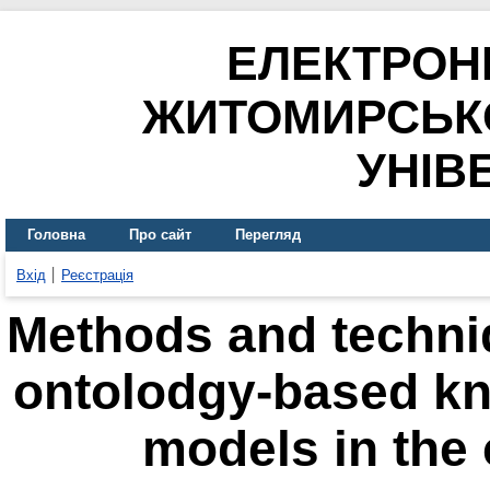
ЕЛЕКТРОН
ЖИТОМИРСЬК
УНІВ
Головна
Про сайт
Перегляд
Вхід
Реєстрація
Мethods and techni
ontolodgy-based kn
models in the 