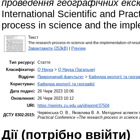
проведення географічних екск
International Scientific and Pra
process in science and the impl
Текст
The-research-process-in-science-and-the-implementation-of-resul
Завантажити (253kB)
|
Preview
Тип ресурсу:
Стаття
Класифікатор:
Q Наука
>
Q Наука (Загальне)
Відділи:
Природничий факультет
>
Кафедра екології та геогр
Користувач:
Кафедра екології та географії
Дата подачі:
26 Черв 2023 10:06
Оновлення:
26 Черв 2023 10:12
URI:
https://eprints.zu.edu.ua/id/eprint/37504
Червінська О. В.
,
Яковлева В. А.
Методичні аспекти 
ДСТУ 8302:2015:
Practical Conference «The research process in science 
Дії ​​(потрібно ввійти)