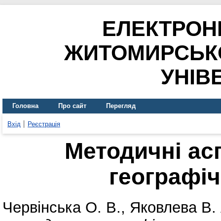
ЕЛЕКТРОН
ЖИТОМИРСЬК
УНІВ
Головна
Про сайт
Перегляд
Вхід
Реєстрація
Методичні ас
географіч
Червінська О. В.
,
Яковлева В. 