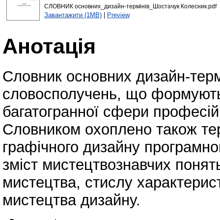
СЛОВНИК основних_дизайн-термінів_Шостачук Колесник.pdf
Завантажити (1MB)
|
Preview
Анотація
Cловник основних дизайн-термі
словосполучень, що формують 
багатогранної сфери професійн
Словником охоплено також тер
графічного дизайну програмно
зміст мистецтвознавчих понять,
мистецтва, стислу характерист
мистецтва дизайну.