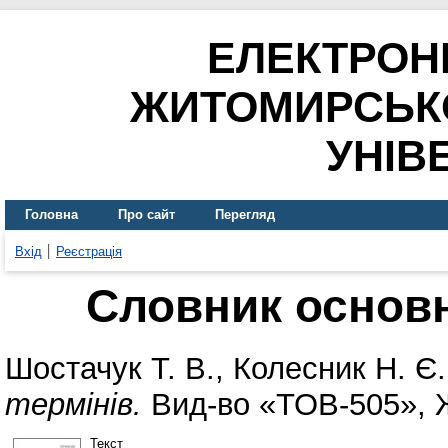
ЕЛЕКТРОН
ЖИТОМИРСЬК
УНІВ
Головна
Про сайт
Перегляд
Вхід
Реєстрація
Словник основн
Шостачук Т. В.
,
Колесник Н. Є.
термінів.
Вид-во «ТОВ-505», 
Текст