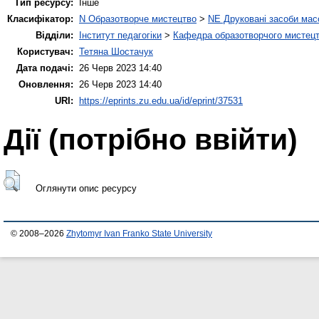
Тип ресурсу:
Інше
Класифікатор:
N Образотворче мистецтво
>
NE Друковані засоби мас
Відділи:
Інститут педагогіки
>
Кафедра образотворчого мистецт
Користувач:
Тетяна Шостачук
Дата подачі:
26 Черв 2023 14:40
Оновлення:
26 Черв 2023 14:40
URI:
https://eprints.zu.edu.ua/id/eprint/37531
Дії ​​(потрібно ввійти)
Оглянути опис ресурсу
© 2008–2026
Zhytomyr Ivan Franko State University