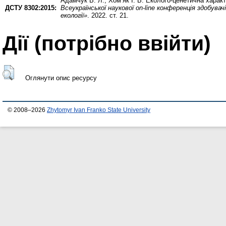
Адамчук В. Л.
,
Хом’як І. В.
Еколого-ценетична характе
ДСТУ 8302:2015:
Всеукраїнської наукової on-line конференція здобув
екології»
. 2022. ст. 21.
Дії ​​(потрібно ввійти)
Оглянути опис ресурсу
© 2008–2026
Zhytomyr Ivan Franko State University