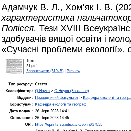
Адамчук В. Л.
,
Хом’як І. В.
(20
характеристика пальчатокор
Полісся.
Тези ХVІІІ Всеукраїнс
здобувачів вищої освіти і мол
«Сучасні проблеми екології». с
Текст
21.pdf
Завантажити (519kB)
|
Preview
Тип ресурсу:
Стаття
Класифікатор:
Q Наука
>
Q Наука (Загальне)
Відділи:
Природничий факультет
>
Кафедра екології та геогр
Користувач:
Кафедра екології та географії
Дата подачі:
26 Черв 2023 14:41
Оновлення:
26 Черв 2023 14:45
URI:
https://eprints.zu.edu.ua/id/eprint/37535