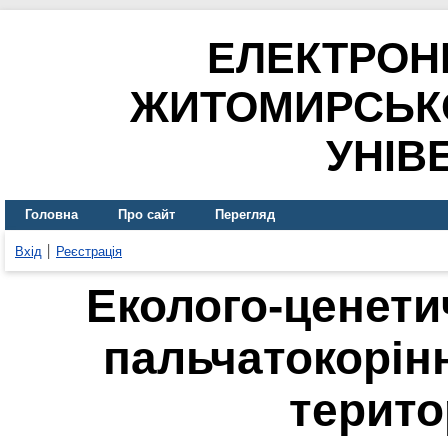
ЕЛЕКТРОН
ЖИТОМИРСЬК
УНІВ
Головна
Про сайт
Перегляд
Вхід
Реєстрація
Еколого-ценети
пальчатокорін
терито