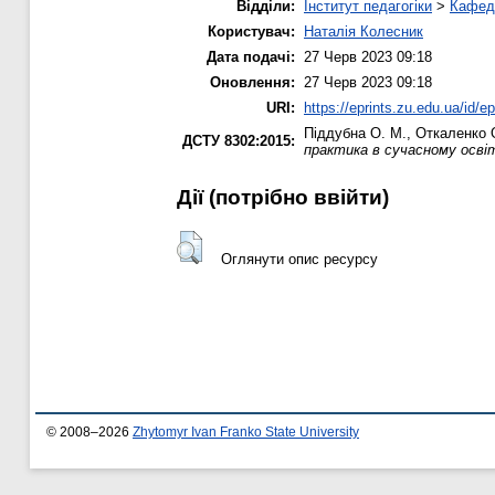
Відділи:
Інститут педагогіки
>
Кафедр
Користувач:
Наталія Колесник
Дата подачі:
27 Черв 2023 09:18
Оновлення:
27 Черв 2023 09:18
URI:
https://eprints.zu.edu.ua/id/e
Піддубна О. М.
,
Откаленко 
ДСТУ 8302:2015:
практика в сучасному освітн
Дії ​​(потрібно ввійти)
Оглянути опис ресурсу
© 2008–2026
Zhytomyr Ivan Franko State University