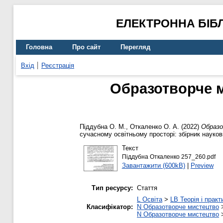
ЕЛЕКТРОННА БІБ
Головна
Про сайт
Перегляд
Вхід
Реєстрація
Образотворче м
Піддубна О. М.
,
Откаленко О. А.
(2022)
Образо
сучасному освітньому просторі: збірник наукови
Текст
Піддубна Откаленко 257_260.pdf
Завантажити (600kB)
|
Preview
Тип ресурсу:
Стаття
L Освіта
>
LB Теорія і практ
Класифікатор:
N Образотворче мистецтво
N Образотворче мистецтво