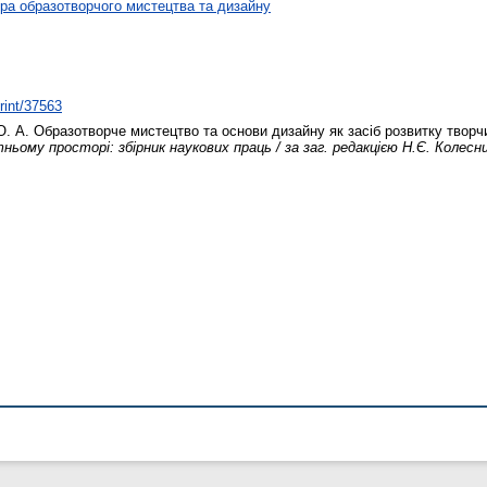
а образотворчого мистецтва та дизайну
print/37563
О. А.
Образотворче мистецтво та основи дизайну як засіб розвитку творчи
ьому просторі: збірник наукових праць / за заг. редакцією Н.Є. Колесни