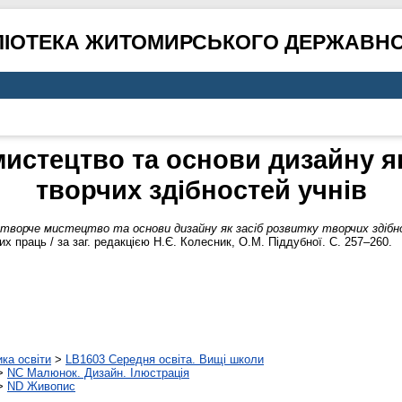
ЛІОТЕКА ЖИТОМИРСЬКОГО ДЕРЖАВНО
истецтво та основи дизайну як
творчих здібностей учнів
творче мистецтво та основи дизайну як засіб розвитку творчих здібн
х праць / за заг. редакцією Н.Є. Колесник, О.М. Піддубної. С. 257–260.
ика освіти
>
LB1603 Середня освіта. Вищі школи
>
NC Малюнок. Дизайн. Ілюстрація
>
ND Живопис