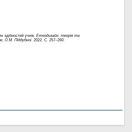
х здібностей учнів.
Етнодизайн: теорія та
к, О.М. Піддубної
. 2022. С. 257–260.