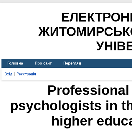
ЕЛЕКТРОН
ЖИТОМИРСЬК
УНІВ
Головна
Про сайт
Перегляд
Вхід
Реєстрація
Professional 
psychologists in t
higher educa