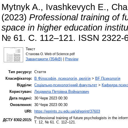
Mytnyk A.
,
Ivashkevych E.
,
Cha
(2023)
Professional training of f
space in higher education institu
№ 61. С. 112–121. ISSN 2322-
Текст
Стахова О. Web of Science.pdf
Завантажити (354kB)
|
Preview
Тип ресурсу:
Стаття
Класифікатор:
B Філософія, психологія, релігія
>
BF Психологія
Відділи:
Соціально-психологічний факультет
>
Кафедра психол
Користувач:
Людмила Петрівна Войналович
Дата подачі:
30 Черв 2023 00:30
Оновлення:
30 Черв 2023 00:30
URI:
https://eprints.zu.edu.ua/id/eprint/37603
Professional training of future psychologists in the infor
ДСТУ 8302:2015:
Т. 12, № 61. С. 112–121.