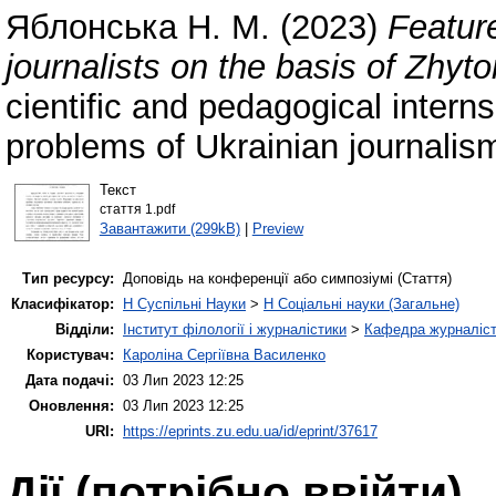
Яблонська Н. М.
(2023)
Feature
journalists on the basis of Zhyt
cientific and pedagogical intern
problems of Ukrainian journalis
Текст
стаття 1.pdf
Завантажити (299kB)
|
Preview
Тип ресурсу:
Доповідь на конференції або симпозіумі (Стаття)
Класифікатор:
H Суспільні Науки
>
H Соціальні науки (Загальне)
Відділи:
Інститут філології і журналістики
>
Кафедра журналіст
Користувач:
Кароліна Сергіївна Василенко
Дата подачі:
03 Лип 2023 12:25
Оновлення:
03 Лип 2023 12:25
URI:
https://eprints.zu.edu.ua/id/eprint/37617
Дії ​​(потрібно ввійти)