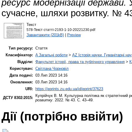
ресурс модернізації держави.
У
сучасне, шляхи розвитку. № 43
Текст
578-Текст статті-2193-1-10-20221230.pdf
Завантажити (201kB)
|
Preview
Тип ресурсу:
Стаття
Класифікатор:
A Загальні роботи
>
AZ Історія науки. Гуманітарні нау
Відділи:
Факультет історії, права та публічного управління
>
К
Користувач:
Світлана Чорновіл
Дата подачі:
03 Лип 2023 14:16
Оновлення:
03 Лип 2023 14:16
URI:
https://eprints.zu.edu.ua/id/eprint/37623
Купрійчук В. М.
Культурна політика як стратегічний 
ДСТУ 8302:2015:
розвитку
. 2022. № 43. С. 43–49.
Дії ​​(потрібно ввійти)