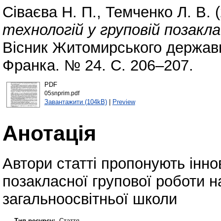
Сіваєва Н. П.
,
Темченко Л. В.
(
технологій у груповій позакла
Вісник Житомирського державно
Франка. № 24. С. 206–207.
PDF
05snprim.pdf
Завантажити (104kB)
|
Preview
Анотація
Автори статті пропонують інно
позакласної групової роботи н
загальноосвітньої школи
Тип ресурсу:
Стаття