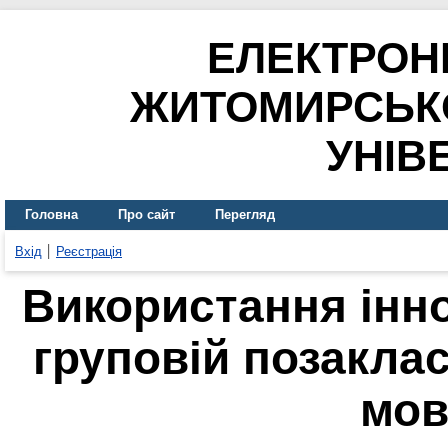
ЕЛЕКТРОН
ЖИТОМИРСЬК
УНІВ
Головна
Про сайт
Перегляд
Вхід
Реєстрація
Використання інно
груповій позаклас
мов