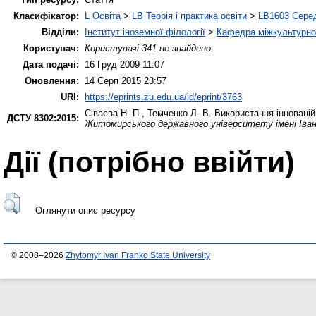
Класифікатор:
L Освіта
>
LB Теорія і практика освіти
>
LB1603 Серед
Відділи:
Інститут іноземної філології
>
Кафедра міжкультурної 
Користувач:
Користувачі 341 не знайдено.
Дата подачі:
16 Груд 2009 11:07
Оновлення:
14 Серп 2015 23:57
URI:
https://eprints.zu.edu.ua/id/eprint/3763
Сіваєва Н. П.
,
Темченко Л. В.
Використання інноваційн
ДСТУ 8302:2015:
Житомирського державного університету імені Іва
Дії ​​(потрібно ввійти)
Оглянути опис ресурсу
© 2008–2026
Zhytomyr Ivan Franko State University