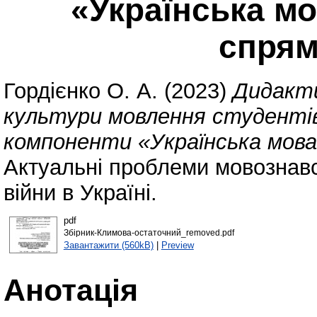
«Українська м
спря
Гордієнко О. А.
(2023)
Дидакти
культури мовлення студентів
компоненти «Українська мова
Актуальні проблеми мовознавс
війни в Україні.
pdf
Збірник-Климова-остаточний_removed.pdf
Завантажити (560kB)
|
Preview
Анотація