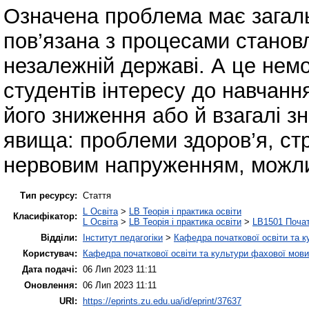
Означена проблема має загал
пов’язана з процесами станов
незалежній державі. А це нем
студентів інтересу до навчанн
його зниження або й взагалі з
явища: проблеми здоров’я, стр
нервовим напруженням, можли
Тип ресурсу:
Стаття
L Освіта
>
LB Теорія і практика освіти
Класифікатор:
L Освіта
>
LB Теорія і практика освіти
>
LB1501 Почат
Відділи:
Інститут педагогіки
>
Кафедра початкової освіти та 
Користувач:
Кафедра початкової освіти та культури фахової мови
Дата подачі:
06 Лип 2023 11:11
Оновлення:
06 Лип 2023 11:11
URI:
https://eprints.zu.edu.ua/id/eprint/37637