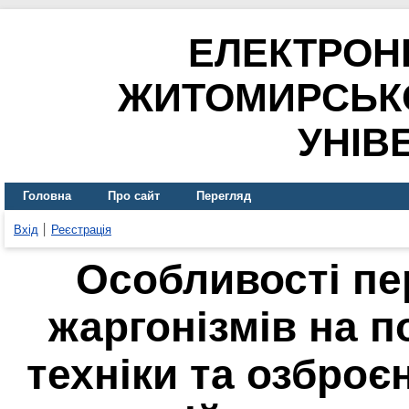
ЕЛЕКТРОН
ЖИТОМИРСЬК
УНІВ
Головна
Про сайт
Перегляд
Вхід
Реєстрація
Особливості пе
жаргонізмів на п
техніки та озброє