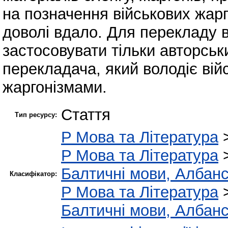
на позначення військових жарг
доволі вдало. Для перекладу 
застосовувати тільки авторсь
перекладача, який володіє ві
жаргонізмами.
Стаття
Тип ресурсу:
P Мова та Література
P Мова та Література
Балтичні мови, Албансь
Класифікатор:
P Мова та Література
Балтичні мови, Албансь