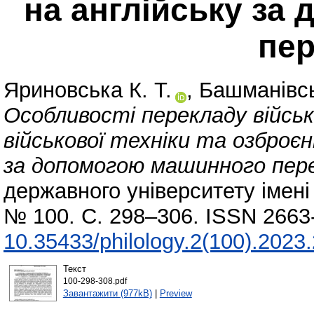
на англійську за
пе
Яриновська К. Т.
,
Башманівсь
Особливості перекладу військ
військової техніки та озброєн
за допомогою машинного пере
державного університету імені 
№ 100. С. 298–306. ISSN 2663
10.35433/philology.2(100).2023
Текст
100-298-308.pdf
Завантажити (977kB)
|
Preview