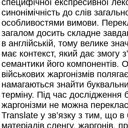
специфічної експресивної лек
синонімічність до слів загальн
особливостями вимови. Перекл
загалом досить складне завдан
в англійській, тому велике зна
має контекст, який дає змогу з
семантики його компонентів. 
військових жаргонізмів полягає
намагаються знайти буквальни
терміну. Під час дослідження б
жаргонізми не можна переклас
Translate у зв’язку з тим, що 
матеріалів сленгу, жаргонів, п