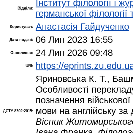
Інститут філології і ж
Відділи:
германської філології
Анастасія Гайдученко
Користувач:
06 Лип 2023 16:55
Дата подачі:
24 Лип 2026 09:48
Оновлення:
https://eprints.zu.edu.u
URI:
Яриновська К. Т.
,
Башм
Особливості перекладу
позначення військової 
мови на англійську за
ДСТУ 8302:2015:
Вісник Житомирського
Івана Франка. Філологі