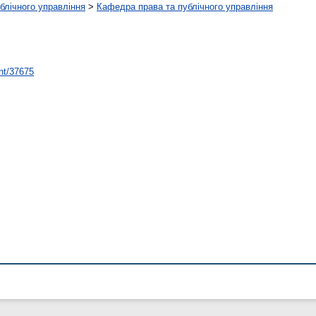
ублічного управління
>
Кафедра права та публічного управління
int/37675