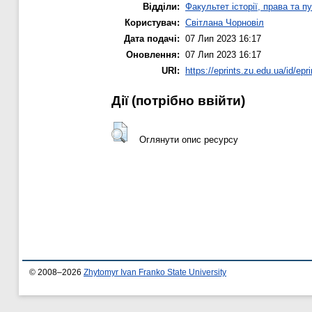
Відділи:
Факультет історії, права та п
Користувач:
Світлана Чорновіл
Дата подачі:
07 Лип 2023 16:17
Оновлення:
07 Лип 2023 16:17
URI:
https://eprints.zu.edu.ua/id/epr
Дії ​​(потрібно ввійти)
Оглянути опис ресурсу
© 2008–2026
Zhytomyr Ivan Franko State University