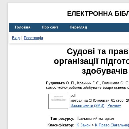
ЕЛЕКТРОННА БІБ
Головна
Про сайт
Перегляд
Вхід
Реєстрація
Судові та прав
організації підго
здобувачів
Рудницька О. П.
,
Крайник Г. С.
,
Голишева О. С
самостійної роботи здобувачів вищої освіти 
pdf
методичка СПО юристи. 61 стор., 2
Завантажити (2MB)
|
Preview
Тип ресурсу:
Навчальний матеріал
Класифікатор:
K Закон
>
K Право (Загальне)