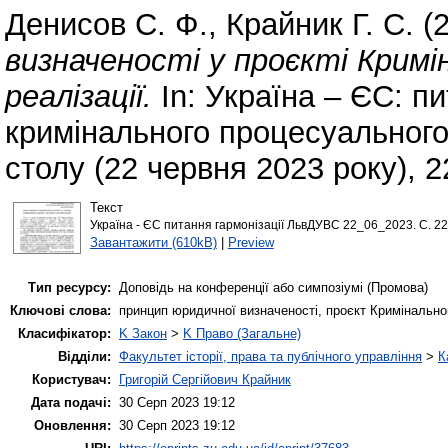
Денисов С. Ф.
,
Крайник Г. С.
(
визначеності у проєкті Кримі
реалізації.
In: Україна – ЄС: пи
кримінального процесуального
столу (22 червня 2023 року), 2
Текст
Україна - ЄС питання гармонізації ЛьвДУВС 22_06_2023. С. 22
Завантажити (610kB)
|
Preview
Тип ресурсу:
Доповідь на конференції або симпозіумі (Промова)
Ключові слова:
принцип юридичної визначеності, проєкт Кримінально
Класифікатор:
K Закон
>
K Право (Загальне)
Відділи:
Факультет історії, права та публічного управління
>
К
Користувач:
Григорій Сергійович Крайник
Дата подачі:
30 Серп 2023 19:12
Оновлення:
30 Серп 2023 19:12