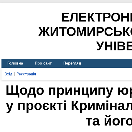
ЕЛЕКТРОН
ЖИТОМИРСЬК
УНІВ
Головна
Про сайт
Перегляд
Вхід
Реєстрація
Щодо принципу юр
у проєкті Криміна
та його