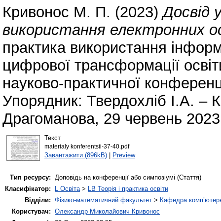
Кривонос М. П.
(2023)
Досвід 
використання електронних ос
практика використання інформ
цифрової трансформації освіт
науково-практичної конференці
Упорядник: Твердохліб І.А. – 
Драгоманова, 29 червень 2023.
Текст
materialy konferentsii-37-40.pdf
Завантажити (896kB)
|
Preview
Тип ресурсу:
Доповідь на конференції або симпозіумі (Стаття)
Класифікатор:
L Освіта
>
LB Теорія і практика освіти
Відділи:
Фізико-математичний факультет
>
Кафедра комп’ютерн
Користувач:
Олександр Миколайович Кривонос