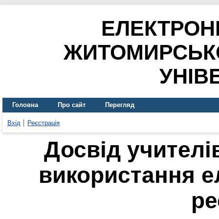
ЕЛЕКТРОН
ЖИТОМИРСЬК
УНІВ
Головна
Про сайт
Перегляд
Вхід
Реєстрація
Досвід учителі
використання е
ре