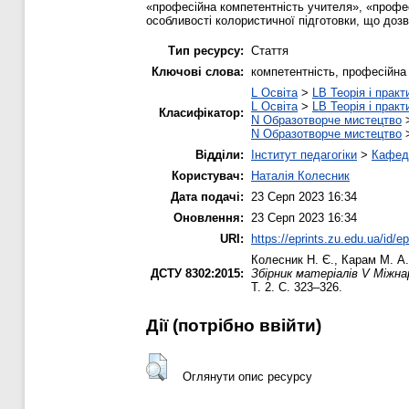
«професійна компетентність учителя», «профе
особливості колористичної підготовки, що дозв
Тип ресурсу:
Стаття
Ключові слова:
компетентність, професійна 
L Освіта
>
LB Теорія і практ
L Освіта
>
LB Теорія і практ
Класифікатор:
N Образотворче мистецтво
N Образотворче мистецтво
Відділи:
Інститут педагогіки
>
Кафедр
Користувач:
Наталія Колесник
Дата подачі:
23 Серп 2023 16:34
Оновлення:
23 Серп 2023 16:34
URI:
https://eprints.zu.edu.ua/id/e
Колесник Н. Є.
,
Карам М. А.
ДСТУ 8302:2015:
Збірник матеріалів V Міжна
Т. 2. С. 323–326.
Дії ​​(потрібно ввійти)
Оглянути опис ресурсу