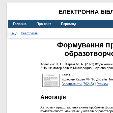
ЕЛЕКТРОННА БІБ
Головна
Про сайт
Перегляд
Вхід
Реєстрація
Формування пр
образотворчо
Колесник Н. Є.
,
Карам М. А.
(2023)
Формування
Збірник матеріалів V Міжнародної науково-прак
Текст
Колесник Карам МНПК_Дизайн_Том
Завантажити (592kB)
|
Preview
Анотація
Авторами представлено аналіз проблеми форм
компетентності майбутніх учителів образотвор