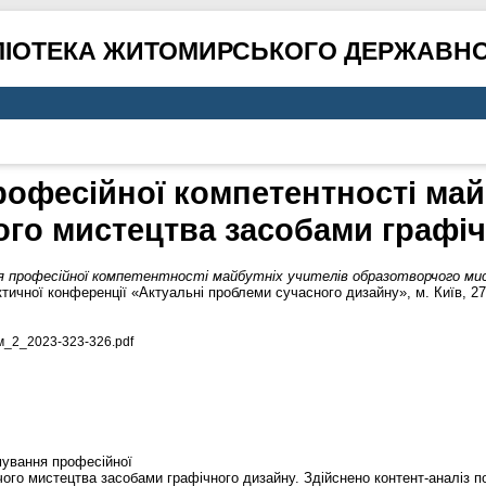
ЛІОТЕКА ЖИТОМИРСЬКОГО ДЕРЖАВНО
офесійної компетентності майб
го мистецтва засобами графіч
 професійної компетентності майбутніх учителів образотворчого мис
тичної конференції «Актуальні проблеми сучасного дизайну», м. Київ, 27 к
_2_2023-323-326.pdf
ування професійної
чого мистецтва засобами графічного дизайну. Здійснено контент-аналіз п