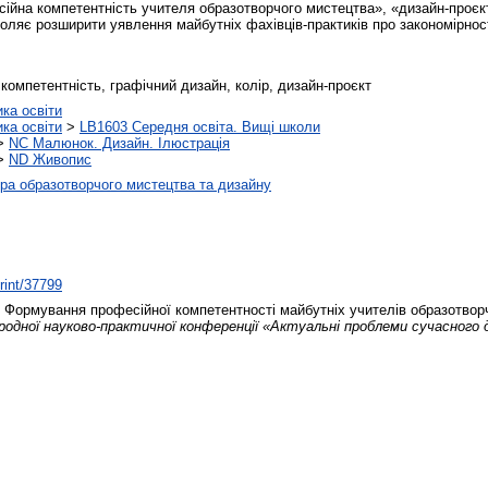
сійна компетентність учителя образотворчого мистецтва», «дизайн-проєк
оляє розширити уявлення майбутніх фахівців-практиків про закономірності
компетентність, графічний дизайн, колір, дизайн-проєкт
ика освіти
ика освіти
>
LB1603 Середня освіта. Вищі школи
>
NC Малюнок. Дизайн. Ілюстрація
>
ND Живопис
а образотворчого мистецтва та дизайну
print/37799
Формування професійної компетентності майбутніх учителів образотвор
родної науково-практичної конференції «Актуальні проблеми сучасного ди