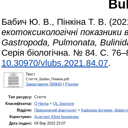
Bul
Бабич Ю. В.
,
Пінкіна Т. В.
(202
екотоксикологічні показники 
Gastropoda, Pulmonata, Bulinid
Серія біологічна. № 84. С. 76
10.30970/vlubs.2021.84.07
.
Текст
Стаття_Бабич_Пінкіна.pdf
Завантажити (369kB)
|
Preview
Тип ресурсу:
Стаття
Класифікатор:
Q Наука
>
QL Зоологія
Відділи:
Природничий факультет
>
Кафедра ботаніки, біоресу
Користувач:
Асистент Юлія Іконнікова
Дата подачі:
04 Вер 2023 23:07