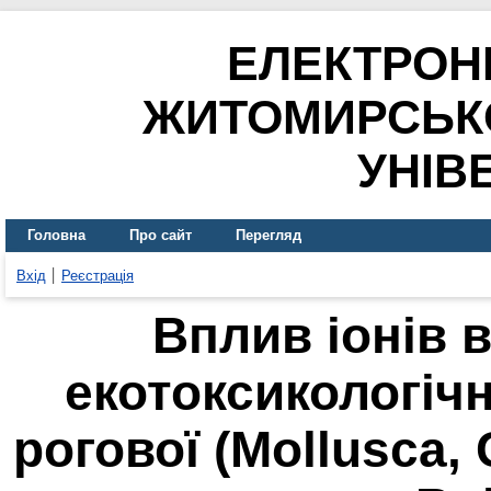
ЕЛЕКТРОН
ЖИТОМИРСЬК
УНІВ
Головна
Про сайт
Перегляд
Вхід
Реєстрація
Вплив іонів 
екотоксикологіч
рогової (Mollusca,