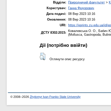
Відділи:
Природничий факультет
>
К
Користувач:
Ганна Федорович
Дата подачі:
08 Вер 2023 10:16
Оновлення:
08 Вер 2023 10:16
URI:
https://eprints.zu.edu.ua/id/e
Ковалевська О. О.
,
Бабич Ю
ДСТУ 8302:2015:
(Mollusca, Gastropoda, Bulin
Дії ​​(потрібно ввійти)
Оглянути опис ресурсу
© 2008–2026
Zhytomyr Ivan Franko State University