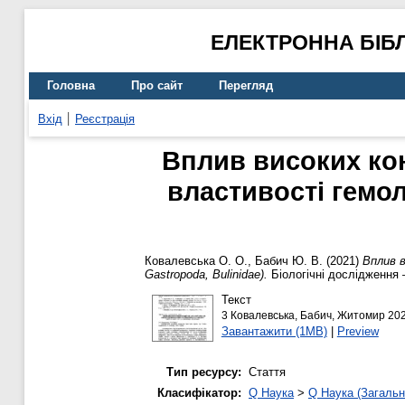
ЕЛЕКТРОННА БІБ
Головна
Про сайт
Перегляд
Вхід
Реєстрація
Вплив високих кон
властивості гемол
Ковалевська О. О.
,
Бабич Ю. В.
(2021)
Вплив в
Gastropoda, Bulinidae).
Біологічні дослідження –
Текст
3 Ковалевська, Бабич, Житомир 202
Завантажити (1MB)
|
Preview
Тип ресурсу:
Стаття
Класифікатор:
Q Наука
>
Q Наука (Загальн