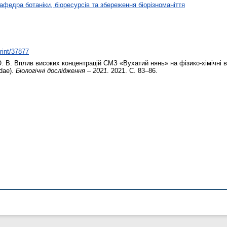
афедра ботаніки, біоресурсів та збереження біорізноманіття
print/37877
. В.
Вплив високих концентрацій СМЗ «Вухатий нянь» на фізико-хімічні в
idae).
Біологічні дослідження – 2021
. 2021. С. 83–86.