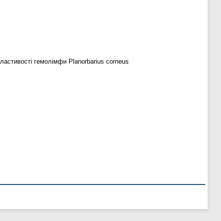
ластивості гемолімфи Planorbarius corneus