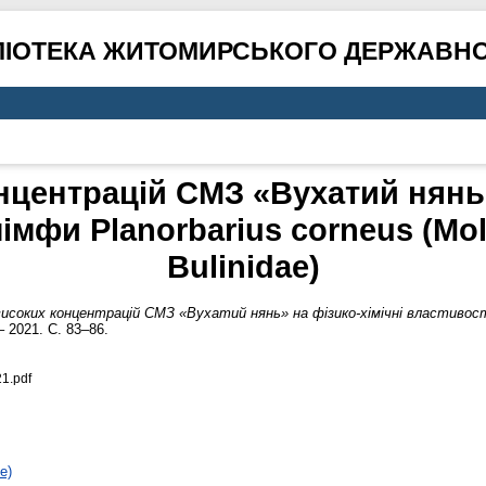
ЛІОТЕКА ЖИТОМИРСЬКОГО ДЕРЖАВНО
центрацій СМЗ «Вухатий нянь»
імфи Planorbarius corneus (Mol
Bulinidae)
исоких концентрацій СМЗ «Вухатий нянь» на фізико-хімічні властивості
 2021. С. 83–86.
1.pdf
е)