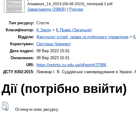
Альманах_14_2023-(08-08-2023)_типограф 2.pdf
Завантажити (298kB)
|
Preview
Тип ресурсу:
Стаття
Класифікатор:
K Закон
>
K Право (Загальне)
Відділи:
Факультет історії, права та публічного управління
>
К
Користувач:
Світлана Чорновіл
Дата подачі:
08 Вер 2023 15:01
Оновлення:
08 Вер 2023 15:01
URI:
https://eprints.zu.edu.ua/id/eprint/37886
ДСТУ 8302:2015:
Пивовар І. В.
Суддівське самоврядування в Україні.
Дії ​​(потрібно ввійти)
Оглянути опис ресурсу