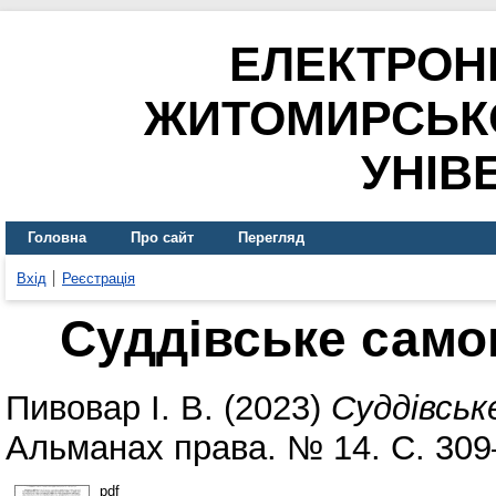
ЕЛЕКТРОН
ЖИТОМИРСЬК
УНІВ
Головна
Про сайт
Перегляд
Вхід
Реєстрація
Суддівське само
Пивовар І. В.
(2023)
Суддівськ
Альманах права. № 14. С. 309
pdf