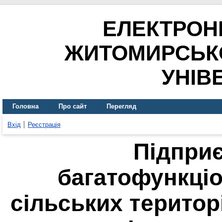
ЕЛЕКТРОН
ЖИТОМИРСЬК
УНІВ
Головна
Про сайт
Перегляд
Вхід
Реєстрація
Підпри
багатофункці
сільських територ