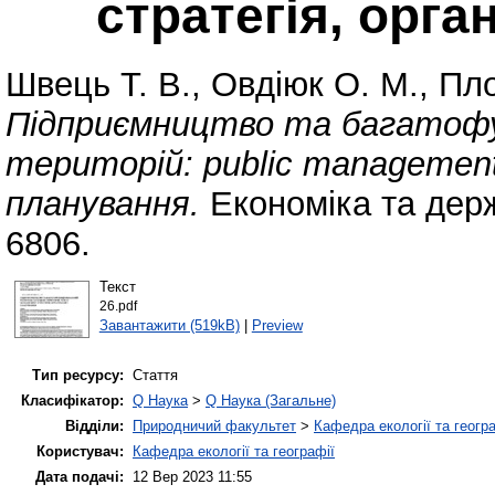
стратегія, орга
Швець Т. В.
,
Овдіюк О. М.
,
Пло
Підприємництво та багатофу
територій: public management,
планування.
Економіка та держ
6806.
Текст
26.pdf
Завантажити (519kB)
|
Preview
Тип ресурсу:
Стаття
Класифікатор:
Q Наука
>
Q Наука (Загальне)
Відділи:
Природничий факультет
>
Кафедра екології та геогр
Користувач:
Кафедра екології та географії
Дата подачі:
12 Вер 2023 11:55