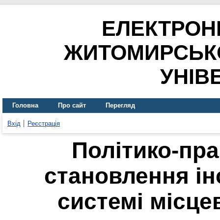
ЕЛЕКТРОН
ЖИТОМИРСЬК
УНІВ
Головна
Про сайт
Перегляд
Вхід
Реєстрація
Політико-пр
становлення ін
системі місцев