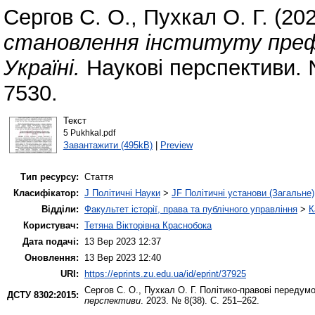
Сергов С. О.
,
Пухкал О. Г.
(20
становлення інституту префе
Україні.
Наукові перспективи. 
7530.
Текст
5 Pukhkal.pdf
Завантажити (495kB)
|
Preview
Тип ресурсу:
Стаття
Класифікатор:
J Політичні Науки
>
JF Політичні установи (Загальне)
Відділи:
Факультет історії, права та публічного управління
>
К
Користувач:
Тетяна Вікторівна Краснобока
Дата подачі:
13 Вер 2023 12:37
Оновлення:
13 Вер 2023 12:40
URI:
https://eprints.zu.edu.ua/id/eprint/37925
Сергов С. О.
,
Пухкал О. Г.
Політико-правові передумов
ДСТУ 8302:2015:
перспективи
. 2023. № 8(38). С. 251–262.