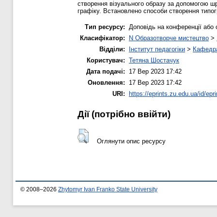
створення візуального образу за допомогою шр
графіку. Встановлено способи створення типог
Тип ресурсу:
Доповідь на конференції або 
Класифікатор:
N Образотворче мистецтво
>
Відділи:
Інститут педагогіки
>
Кафедра
Користувач:
Тетяна Шостачук
Дата подачі:
17 Вер 2023 17:42
Оновлення:
17 Вер 2023 17:42
URI:
https://eprints.zu.edu.ua/id/epr
Дії ​​(потрібно ввійти)
Оглянути опис ресурсу
© 2008–2026
Zhytomyr Ivan Franko State University