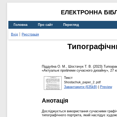
ЕЛЕКТРОННА БІБ
Головна
Про сайт
Перегляд
Вхід
Реєстрація
Типографічни
Піддубна О. М.
,
Шостачук Т. В.
(2023)
Типогра
«Актуальні проблеми сучасного дизайну», 27 кв
Текст
Shostachuk_paper_2..pdf
Завантажити (635kB)
|
Preview
Анотація
Досліджується використання сучасними графіч
типографічного портрета, який наслідує худож