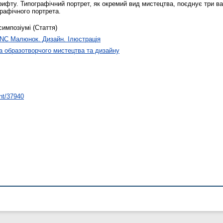
ифту. Типографічний портрет, як окремий вид мистецтва, поєднує три ва
рафічного портрета.
симпозіумі (Стаття)
NC Малюнок. Дизайн. Ілюстрація
 образотворчого мистецтва та дизайну
int/37940