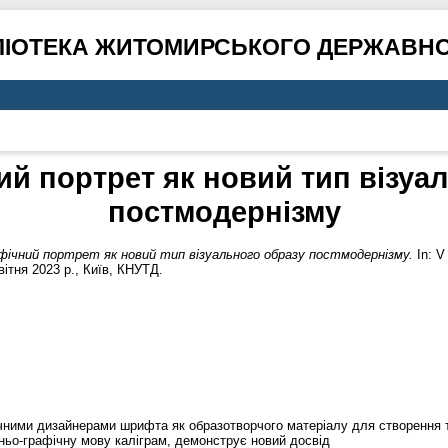
ЛІОТЕКА ЖИТОМИРСЬКОГО ДЕРЖАВНО
й портрет як новий тип візуа
постмодернізму
фічний портрет як новий тип візуального образу постмодернізму.
In: V
ітня 2023 р., Київ, КНУТД.
ними дизайнерами шрифта як образотворчого матеріалу для створення т
ньо-графічну мову каліграм, демонструє новий досвід