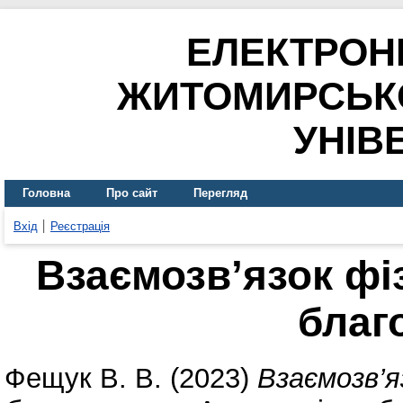
ЕЛЕКТРОН
ЖИТОМИРСЬК
УНІВ
Головна
Про сайт
Перегляд
Вхід
Реєстрація
Взаємозв’язок фі
благ
Фещук В. В.
(2023)
Взаємозв’я