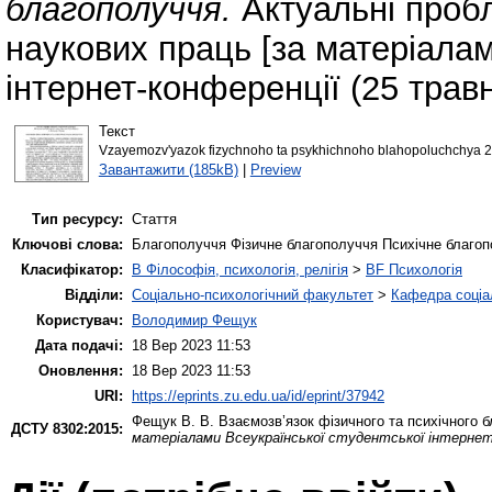
благополуччя.
Актуальні пробл
наукових праць [за матеріалам
інтернет-конференції (25 травн
Текст
Vzayemozv'yazok fizychnoho ta psykhichnoho blahopoluchchya 2
Завантажити (185kB)
|
Preview
Тип ресурсу:
Стаття
Ключові слова:
Благополуччя Фізичне благополуччя Психічне благо
Класифікатор:
B Філософія, психологія, релігія
>
BF Психологія
Відділи:
Соціально-психологічний факультет
>
Кафедра соціал
Користувач:
Володимир Фещук
Дата подачі:
18 Вер 2023 11:53
Оновлення:
18 Вер 2023 11:53
URI:
https://eprints.zu.edu.ua/id/eprint/37942
Фещук В. В.
Взаємозв’язок фізичного та психічного 
ДСТУ 8302:2015:
матеріалами Всеукраїнської студентської інтернет-