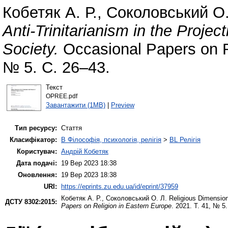
Кобетяк А. Р.
,
Соколовський О.
Anti-Trinitarianism in the Project
Society.
Occasional Papers on Re
№ 5. С. 26–43.
Текст
OPREE.pdf
Завантажити (1MB)
|
Preview
Тип ресурсу:
Стаття
Класифікатор:
B Філософія, психологія, релігія
>
BL Релігія
Користувач:
Андрій Кобетяк
Дата подачі:
19 Вер 2023 18:38
Оновлення:
19 Вер 2023 18:38
URI:
https://eprints.zu.edu.ua/id/eprint/37959
Кобетяк А. Р.
,
Соколовський О. Л.
Religious Dimensions 
ДСТУ 8302:2015:
Papers on Religion in Eastern Europe
. 2021. Т. 41, № 5