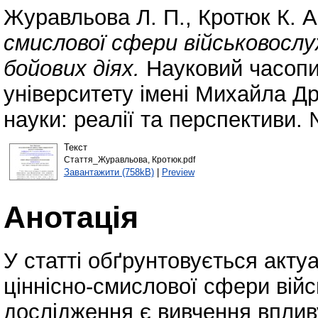
Журавльова Л. П.
,
Кротюк К. А
смислової сфери військовослуж
бойових діях.
Науковий часопи
університету імені Михайла Др
науки: реалії та перспективи.
Текст
Стаття_Журавльова, Кротюк.pdf
Завантажити (758kB)
|
Preview
Анотація
У статті обґрунтовується акту
ціннісно-смислової сфери вій
дослідження є вивчення впливу