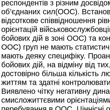
респондентів з різним досвідо
об’єднаних сил(ООС). Встанов
відсоткове співвідношення рів
орієнтацій військовослужбовц
бойових дій в зоні ООС) та ко
ООС) груп не мають статистич
мають деяку специфіку. Проан
бойових дій, на відміну від тих
достовірно більша кількість 
життям та здатні контролювати
Виявлено чітку негативну дина
смисложиттєвими орієнтаціями
перебування в ООС. Ціннісні о