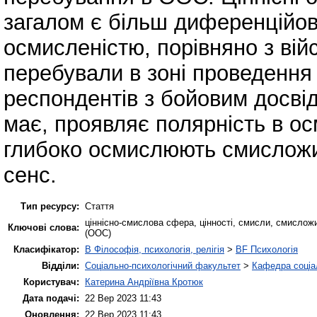
загалом є більш диференційов
осмисленістю, порівняно з вій
перебували в зоні проведення
респондентів з бойовим досвід
має, проявляє полярність в ос
глибоко осмислюють смисложит
сенс.
Тип ресурсу:
Стаття
ціннісно-смислова сфера, цінності, смисли, смисложит
Ключові слова:
(ООС)
Класифікатор:
B Філософія, психологія, релігія
>
BF Психологія
Відділи:
Соціально-психологічний факультет
>
Кафедра соціал
Користувач:
Катерина Андріївна Кротюк
Дата подачі:
22 Вер 2023 11:43
Оновлення:
22 Вер 2023 11:43