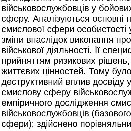
військовослужбовців у бойових
сферу. Аналізуються основні п
смислової сфери особистості у 
зміни внаслідок виконання про
військової діяльності. Її спец
прийняттям ризикових рішень
життєвих цінностей. Тому бу
деструктивний вплив досвіду уч
смислову сферу військовослуж
емпіричного дослідження смис
військовослужбовців (базовог
сфери); здійснено порівняльний