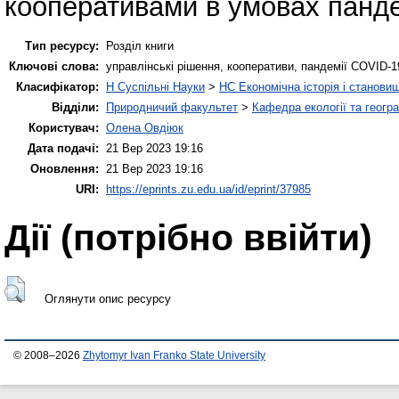
кооперативами в умовах панд
Тип ресурсу:
Розділ книги
Ключові слова:
управлінські рішення, кооперативи, пандемії COVID-1
Класифікатор:
H Суспільні Науки
>
HC Економічна історія і станови
Відділи:
Природничий факультет
>
Кафедра екології та геогра
Користувач:
Олена Овдіюк
Дата подачі:
21 Вер 2023 19:16
Оновлення:
21 Вер 2023 19:16
URI:
https://eprints.zu.edu.ua/id/eprint/37985
Дії ​​(потрібно ввійти)
Оглянути опис ресурсу
© 2008–2026
Zhytomyr Ivan Franko State University