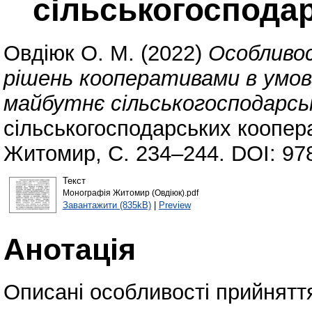
сільськогоспода
Овдіюк О. М.
(2022)
Особливо
рішень кооперативами в умов
майбутнє сільськогосподарсь
сільськогосподарських коопера
Житомир, С. 234–244. DOI: 978
Текст
Монографія Житомир (Овдіюк).pdf
Завантажити (835kB)
|
Preview
Анотація
Описані особливості прийнятт