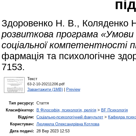
під
Здоровенко Н. В.
,
Коляденко Н
розвиткова програма «Умови
соціальної компетентності пі
фармація та психологічне здор
7153.
Текст
63-2-10-20211206.pdf
Завантажити (1MB)
|
Preview
Тип ресурсу:
Стаття
Класифікатор:
B Філософія, психологія, релігія
>
BF Психологія
Відділи:
Соціально-психологічний факультет
>
Кафедра психол
Користувач:
Людмила Олександрівна Котлова
Дата подачі:
28 Вер 2023 12:53