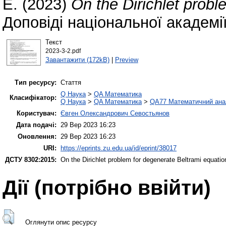
E.
(2023)
On the Dirichlet probl
Доповіді національної академі
Текст
2023-3-2.pdf
Завантажити (172kB)
|
Preview
Тип ресурсу:
Стаття
Q Наука
>
QA Математика
Класифікатор:
Q Наука
>
QA Математика
>
QA77 Математичний ана
Користувач:
Євген Олександрович Севостьянов
Дата подачі:
29 Вер 2023 16:23
Оновлення:
29 Вер 2023 16:23
URI:
https://eprints.zu.edu.ua/id/eprint/38017
ДСТУ 8302:2015:
On the Dirichlet problem for degenerate Beltrami equati
Дії ​​(потрібно ввійти)
Оглянути опис ресурсу