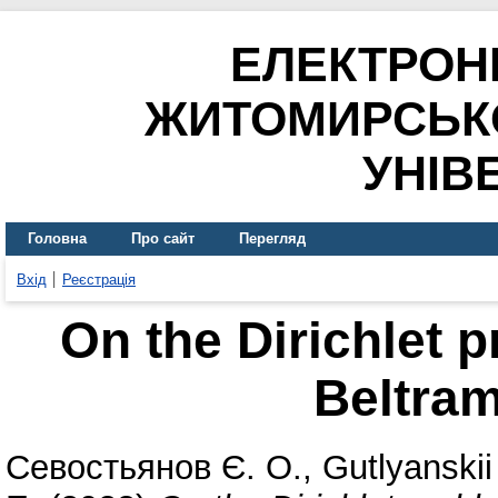
ЕЛЕКТРОН
ЖИТОМИРСЬК
УНІВ
Головна
Про сайт
Перегляд
Вхід
Реєстрація
On the Dirichlet 
Beltram
Севостьянов Є. О.
,
Gutlyanskii