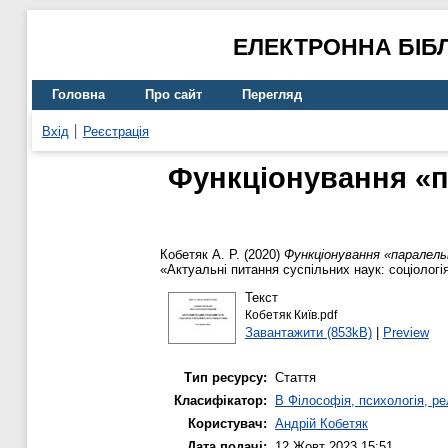
ЕЛЕКТРОННА БІБ
Головна
Про сайт
Перегляд
Вхід
Реєстрація
Функціонування «п
Кобетяк А. Р.
(2020)
Функціонування «паралельн
«Актуальні питання суспільних наук: соціологія,
Текст
Кобетяк Київ.pdf
Завантажити (853kB)
|
Preview
Тип ресурсу:
Стаття
Класифікатор:
B Філософія, психологія, рел
Користувач:
Андрій Кобетяк
Дата подачі:
12 Жовт 2023 15:51