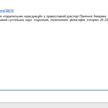
print/38076
 «паралельних юрисдикцій» у православній діаспорі Північної Америки.
ння суспільних наук: соціологія, політологія, філософія, історія» (9–1