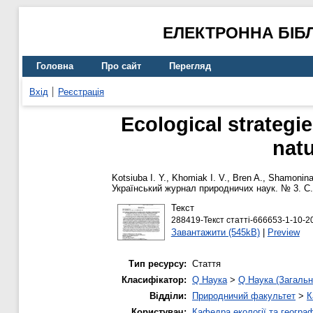
ЕЛЕКТРОННА БІБ
Головна
Про сайт
Перегляд
Вхід
Реєстрація
Ecological strategie
natu
Kotsiuba I. Y.
,
Khomiak I. V.
,
Bren A.
,
Shamonina
Український журнал природничих наук. № 3. С.
Текст
288419-Текст статті-666653-1-10-20
Завантажити (545kB)
|
Preview
Тип ресурсу:
Стаття
Класифікатор:
Q Наука
>
Q Наука (Загальн
Відділи:
Природничий факультет
>
К
Користувач:
Кафедра екології та географ