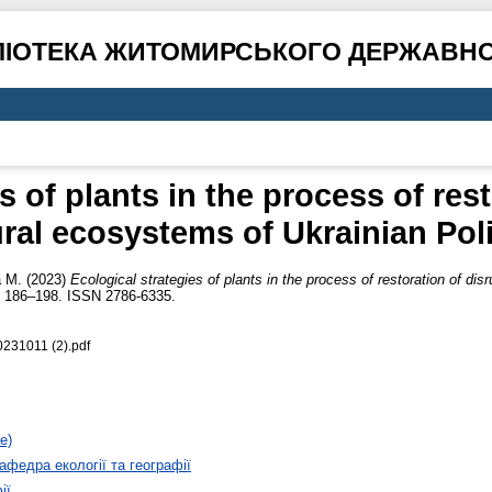
ЛІОТЕКА ЖИТОМИРСЬКОГО ДЕРЖАВНО
s of plants in the process of res
ral ecosystems of Ukrainian Pol
 M.
(2023)
Ecological strategies of plants in the process of restoration of di
 186–198. ISSN 2786-6335.
231011 (2).pdf
е)
афедра екології та географії
ії