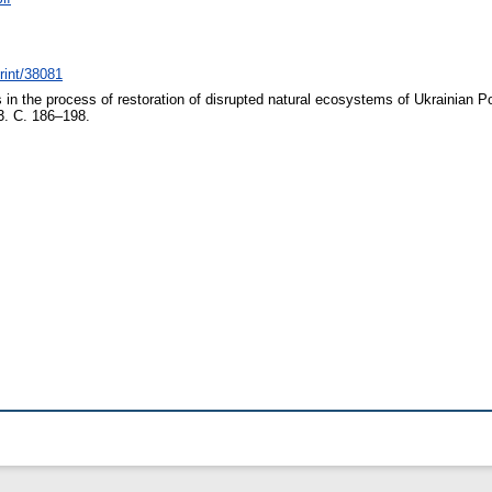
print/38081
s in the process of restoration of disrupted natural ecosystems of Ukrainian Pol
3. С. 186–198.