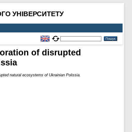
ГО УНІВЕРСИТЕТУ
toration of disrupted
issia
srupted natural ecosystems of Ukrainian Polissia.