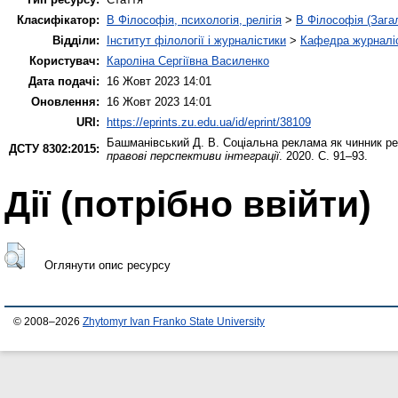
Класифікатор:
B Філософія, психологія, релігія
>
B Філософія (Зага
Відділи:
Інститут філології і журналістики
>
Кафедра журналіс
Користувач:
Кароліна Сергіївна Василенко
Дата подачі:
16 Жовт 2023 14:01
Оновлення:
16 Жовт 2023 14:01
URI:
https://eprints.zu.edu.ua/id/eprint/38109
Башманівський Д. В.
Соціальна реклама як чинник ре
ДСТУ 8302:2015:
правові перспективи інтеграції
. 2020. С. 91–93.
Дії ​​(потрібно ввійти)
Оглянути опис ресурсу
© 2008–2026
Zhytomyr Ivan Franko State University