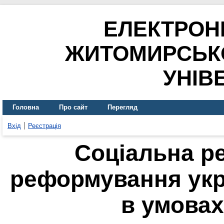
ЕЛЕКТРОН
ЖИТОМИРСЬК
УНІВ
Головна
Про сайт
Перегляд
Вхід
Реєстрація
Соціальна р
реформування укр
в умовах