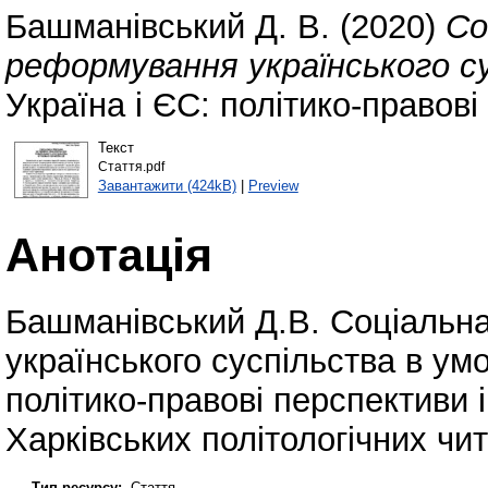
Башманівський Д. В.
(2020)
Со
реформування українського су
Україна і ЄС: політико-правові
Текст
Стаття.pdf
Завантажити (424kB)
|
Preview
Анотація
Башманівський Д.В. Соціальн
українського суспільства в умо
політико-правові перспективи і
Харківських політологічних чит
Тип ресурсу:
Стаття