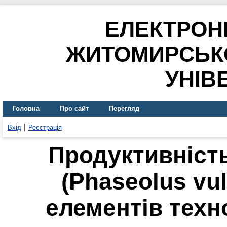
ЕЛЕКТРОН
ЖИТОМИРСЬК
УНІВ
Головна
Про сайт
Перегляд
Вхід
Реєстрація
Продуктивність
(Phaseolus vul
елементів техн