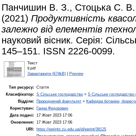
Панчишин В. З.
,
Стоцька С. В.
(2021)
Продуктивність квасолі 
залежно від елементів технол
науковий вісник. Серія: Сільсь
145–151. ISSN 2226-0099.
Текст
9.pdf
Завантажити (674kB)
|
Preview
Тип ресурсу:
Стаття
Класифікатор:
S Сільське господарство
>
S Сільське господарство 
Відділи:
Природничий факультет
>
Кафедра ботаніки, біоресу
Користувач:
Ганна Федорович
Дата подачі:
17 Жовт 2023 17:06
Оновлення:
17 Жовт 2023 17:06
URI:
https://eprints.zu.edu.ua/id/eprint/38125