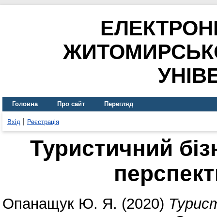
ЕЛЕКТРОН
ЖИТОМИРСЬК
УНІВ
Головна
Про сайт
Перегляд
Вхід
Реєстрація
Туристичний бізн
перспект
Опанащук Ю. Я.
(2020)
Турист