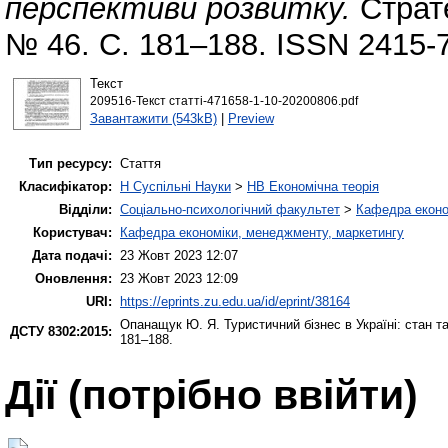
перспективи розвитку.
Страте
№ 46. С. 181–188. ISSN 2415-
Текст
209516-Текст статті-471658-1-10-20200806.pdf
Завантажити (543kB)
|
Preview
Тип ресурсу:
Стаття
Класифікатор:
H Суспільні Науки
>
HB Економічна теорія
Відділи:
Соціально-психологічний факультет
>
Кафедра еконо
Користувач:
Кафедра економіки, менеджменту, маркетингу
Дата подачі:
23 Жовт 2023 12:07
Оновлення:
23 Жовт 2023 12:09
URI:
https://eprints.zu.edu.ua/id/eprint/38164
Опанащук Ю. Я.
Туристичний бізнес в Україні: стан т
ДСТУ 8302:2015:
181–188.
Дії ​​(потрібно ввійти)