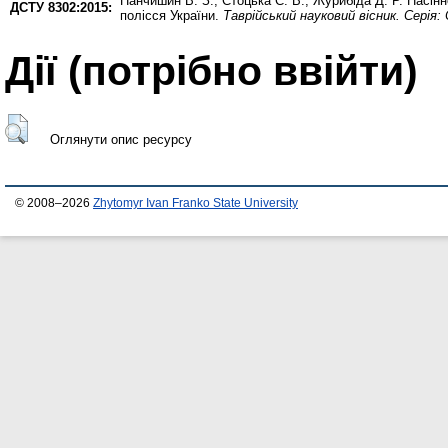
Панчишин В. З.
,
Стоцька С. В.
,
Журибіда Д. Р.
Насінн
ДСТУ 8302:2015:
полісся України.
Таврійський науковий вісник. Серія:
Дії ​​(потрібно ввійти)
Оглянути опис ресурсу
© 2008–2026
Zhytomyr Ivan Franko State University