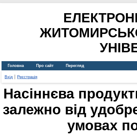
ЕЛЕКТРОН
ЖИТОМИРСЬК
УНІВ
Головна
Про сайт
Перегляд
Вхід
Реєстрація
Насіннєва продукт
залежно від удобре
умовах по