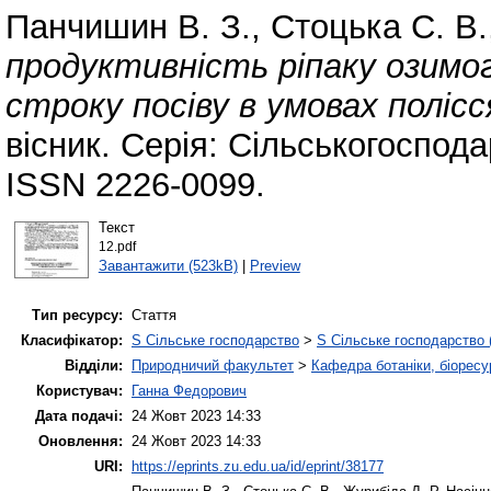
Панчишин В. З.
,
Стоцька С. В.
продуктивність ріпаку озимо
строку посіву в умовах полісс
вісник. Серія: Сільськогоспода
ISSN 2226-0099.
Текст
12.pdf
Завантажити (523kB)
|
Preview
Тип ресурсу:
Стаття
Класифікатор:
S Сільське господарство
>
S Сільське господарство 
Відділи:
Природничий факультет
>
Кафедра ботаніки, біоресу
Користувач:
Ганна Федорович
Дата подачі:
24 Жовт 2023 14:33
Оновлення:
24 Жовт 2023 14:33
URI:
https://eprints.zu.edu.ua/id/eprint/38177