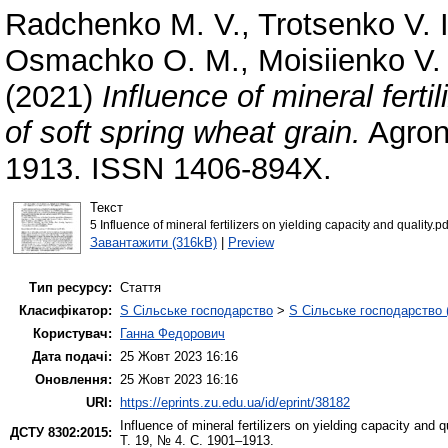
Radchenko M. V.
,
Trotsenko V. I
Osmachko O. M.
,
Moisiienko V.
(2021)
Influence of mineral ferti
of soft spring wheat grain.
Agron
1913. ISSN 1406-894X.
Текст
5 Influence of mineral fertilizers on yielding capacity and quality.pd
Завантажити (316kB)
|
Preview
Тип ресурсу:
Стаття
Класифікатор:
S Сільське господарство
>
S Сільське господарство 
Користувач:
Ганна Федорович
Дата подачі:
25 Жовт 2023 16:16
Оновлення:
25 Жовт 2023 16:16
URI:
https://eprints.zu.edu.ua/id/eprint/38182
Influence of mineral fertilizers on yielding capacity and 
ДСТУ 8302:2015:
Т. 19, № 4. С. 1901–1913.