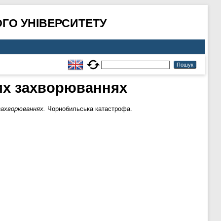
ГО УНІВЕРСИТЕТУ
них захворюваннях
захворюваннях.
Чорнобильська катастрофа.