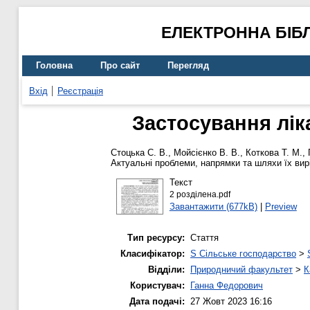
ЕЛЕКТРОННА БІБ
Головна
Про сайт
Перегляд
Вхід
Реєстрація
Застосування лік
Стоцька С. В.
,
Мойсієнко В. В.
,
Коткова Т. М.
,
Актуальні проблеми, напрямки та шляхи їх вирі
Текст
2 розділена.pdf
Завантажити (677kB)
|
Preview
Тип ресурсу:
Стаття
Класифікатор:
S Сільське господарство
>
Відділи:
Природничий факультет
>
К
Користувач:
Ганна Федорович
Дата подачі:
27 Жовт 2023 16:16