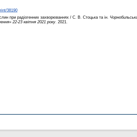
print/38190
слин при радіогенних захворюваннях / С. В. Стоцька та ін.
Чорнобильськ
ення» 22-23 квітня 2021 року
. 2021.