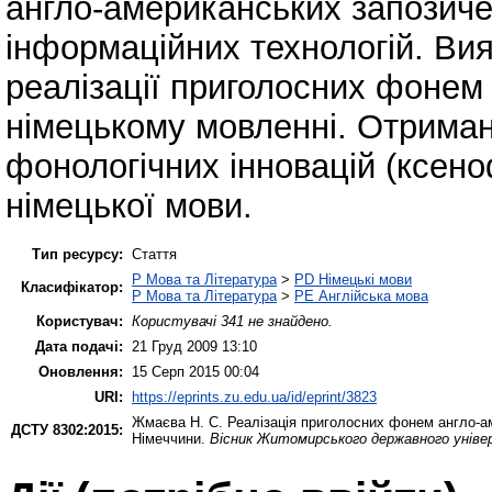
англо-американських запозиче
інформаційних технологій. Вия
реалізації приголосних фонем 
німецькому мовленні. Отриман
фонологічних інновацій (ксено
німецької мови.
Тип ресурсу:
Стаття
P Мова та Література
>
PD Німецькі мови
Класифікатор:
P Мова та Література
>
PE Англійська мова
Користувач:
Користувачі 341 не знайдено.
Дата подачі:
21 Груд 2009 13:10
Оновлення:
15 Серп 2015 00:04
URI:
https://eprints.zu.edu.ua/id/eprint/3823
Жмаєва Н. С.
Реалізація приголосних фонем англо-ам
ДСТУ 8302:2015:
Німеччини.
Вісник Житомирського державного уніве