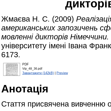
дикторі
Жмаєва Н. С.
(2009)
Реалізац
американських запозичень сф
мовленні дикторів Німеччини.
університету імені Івана Фран
6173.
PDF
Vip_48_36.pdf
Завантажити (142kB)
|
Preview
Анотація
Стаття присвячена вивченню о