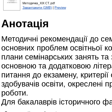
Методичка_ХІХ СТ..pdf
Завантажити (1MB)
|
Preview
Анотація
Методичні рекомендації до сем
основних проблем освітньої ко
плани семінарських занять та 
основною та додатковою літер
питання до екзамену, критері
здобувачів освіти, окреслені п
роботи.
Для бакалаврів історичного ф