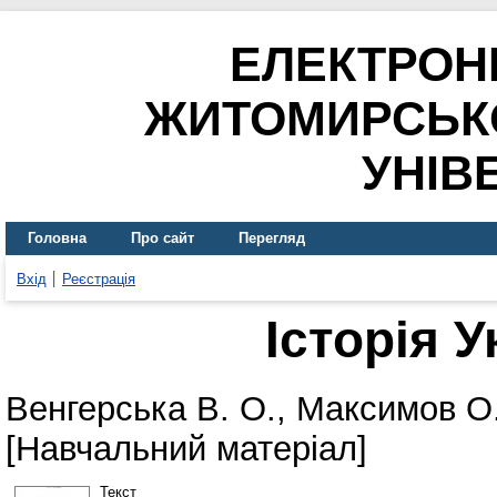
ЕЛЕКТРОН
ЖИТОМИРСЬК
УНІВ
Головна
Про сайт
Перегляд
Вхід
Реєстрація
Історія У
Венгерська В. О.
,
Максимов О.
[Навчальний матеріал]
Текст