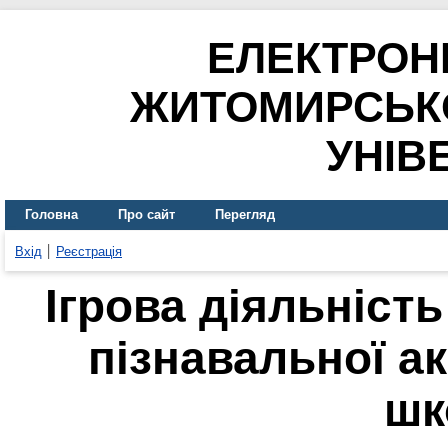
ЕЛЕКТРОН
ЖИТОМИРСЬК
УНІВ
Головна
Про сайт
Перегляд
Вхід
Реєстрація
Ігрова діяльніст
пізнавальної а
шк