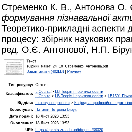
Стременко К. В.
,
Антонова О. 
формування пізнавальної акт
Теоретико-прикладні аспекти ді
процесу: збірник наукових прац
ред. О.Є. Антонової, Н.П. Біру
Текст
збірник_макет_24_10_Стременко_Антонова.pdf
Завантажити (402kB)
|
Preview
Тип ресурсу:
Стаття
L Освіта
>
LB Теорія і практика освіти
Класифікатор:
L Освіта
>
LB Теорія і практика освіти
>
LB1501 Почат
Відділи:
Інститут педагогіки
>
Кафедра професійно-педагогічної
Користувач:
Наталія Петрівна Бірук
Дата подачі:
18 Лист 2023 13:53
Оновлення:
18 Лист 2023 13:53
URI:
https://eprints.zu.edu.ua/id/eprint/38320