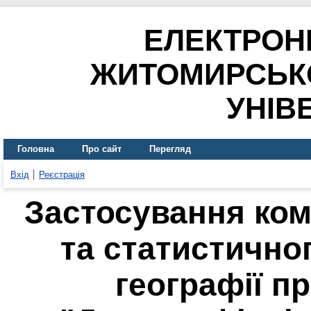
ЕЛЕКТРОН
ЖИТОМИРСЬК
УНІВ
Головна
Про сайт
Перегляд
Вхід
Реєстрація
Застосування ком
та статистично
географії п