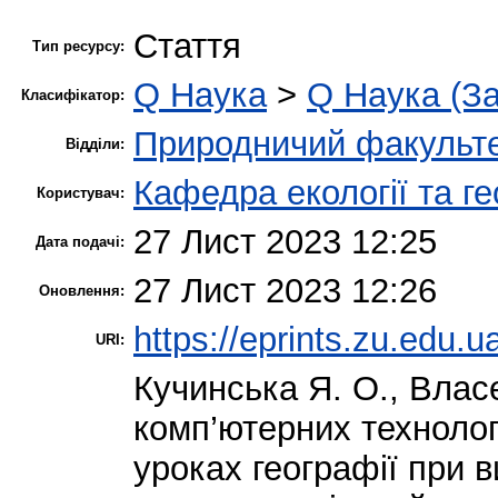
Стаття
Тип ресурсу:
Q Наука
>
Q Наука (За
Класифікатор:
Природничий факульт
Відділи:
Кафедра екології та ге
Користувач:
27 Лист 2023 12:25
Дата подачі:
27 Лист 2023 12:26
Оновлення:
https://eprints.zu.edu.u
URI:
Кучинська Я. О.
,
Власе
комп’ютерних технолог
уроках географії при 