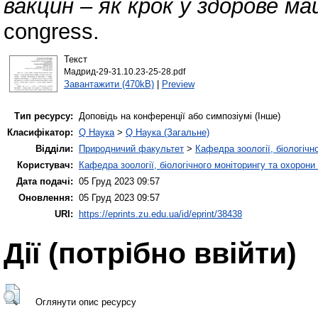
вакцин – як крок у здорове м
congress.
Текст
Мадрид-29-31.10.23-25-28.pdf
Завантажити (470kB)
|
Preview
Тип ресурсу:
Доповідь на конференції або симпозіумі (Інше)
Класифікатор:
Q Наука
>
Q Наука (Загальне)
Відділи:
Природничий факультет
>
Кафедра зоології, біологічн
Користувач:
Кафедра зоології, біологічного моніторингу та охорони
Дата подачі:
05 Груд 2023 09:57
Оновлення:
05 Груд 2023 09:57
URI:
https://eprints.zu.edu.ua/id/eprint/38438
Дії ​​(потрібно ввійти)
Оглянути опис ресурсу