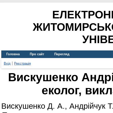
ЕЛЕКТРОН
ЖИТОМИРСЬК
УНІВ
Головна
Про сайт
Перегляд
Вхід
Реєстрація
Вискушенко Андрі
еколог, вик
Вискушенко Д. А.
,
Андрійчук Т.