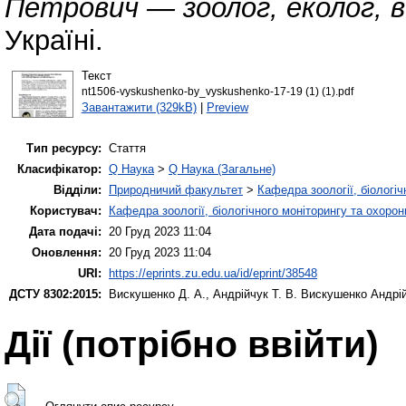
Петрович — зоолог, еколог, в
Україні.
Текст
nt1506-vyskushenko-by_vyskushenko-17-19 (1) (1).pdf
Завантажити (329kB)
|
Preview
Тип ресурсу:
Стаття
Класифікатор:
Q Наука
>
Q Наука (Загальне)
Відділи:
Природничий факультет
>
Кафедра зоології, біологі
Користувач:
Кафедра зоології, біологічного моніторингу та охоро
Дата подачі:
20 Груд 2023 11:04
Оновлення:
20 Груд 2023 11:04
URI:
https://eprints.zu.edu.ua/id/eprint/38548
ДСТУ 8302:2015:
Вискушенко Д. А.
,
Андрійчук Т. В.
Вискушенко Андрій 
Дії ​​(потрібно ввійти)