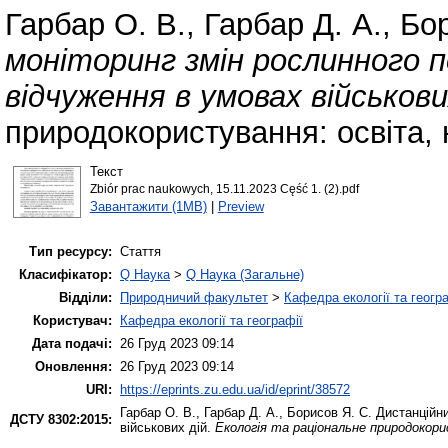
Гарбар О. В.
,
Гарбар Д. А.
,
Бор
моніторинг змін рослинного п
відчуження в умовах військови
природокористування: освіта, н
Текст
Zbiór prac naukowych, 15.11.2023 Cęść 1. (2).pdf
Завантажити (1MB)
|
Preview
Тип ресурсу:
Стаття
Класифікатор:
Q Наука
>
Q Наука (Загальне)
Відділи:
Природничий факультет
>
Кафедра екології та геогр
Користувач:
Кафедра екології та географії
Дата подачі:
26 Груд 2023 09:14
Оновлення:
26 Груд 2023 09:14
URI:
https://eprints.zu.edu.ua/id/eprint/38572
Гарбар О. В.
,
Гарбар Д. А.
,
Борисов Я. С.
Дистанційни
ДСТУ 8302:2015:
військових дій.
Екологія та раціональне природокори