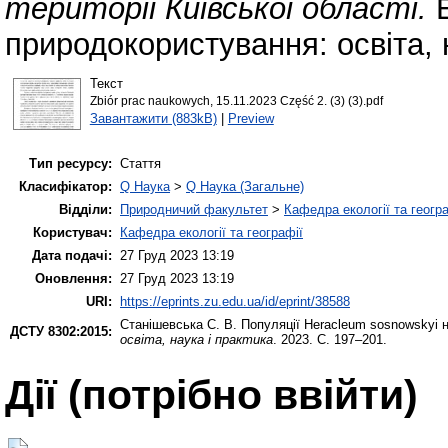
території Київської області.
Е
природокористування: освіта, 
Текст
Zbiór prac naukowych, 15.11.2023 Część 2. (3) (3).pdf
Завантажити (883kB)
|
Preview
Тип ресурсу:
Стаття
Класифікатор:
Q Наука
>
Q Наука (Загальне)
Відділи:
Природничий факультет
>
Кафедра екології та геогр
Користувач:
Кафедра екології та географії
Дата подачі:
27 Груд 2023 13:19
Оновлення:
27 Груд 2023 13:19
URI:
https://eprints.zu.edu.ua/id/eprint/38588
Станішевська С. В.
Популяції Heracleum sosnowskyi на
ДСТУ 8302:2015:
освіта, наука і практика
. 2023. С. 197–201.
Дії ​​(потрібно ввійти)