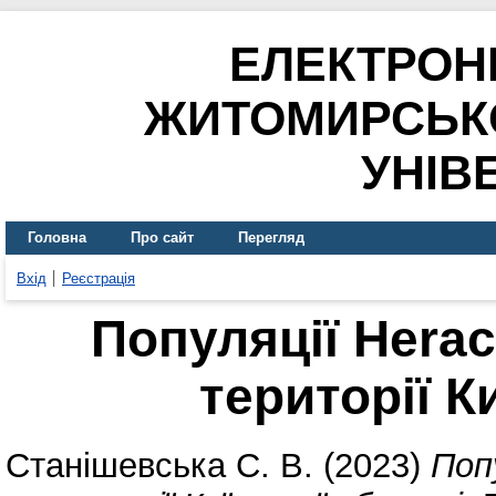
ЕЛЕКТРОН
ЖИТОМИРСЬК
УНІВ
Головна
Про сайт
Перегляд
Вхід
Реєстрація
Популяції Hera
території К
Станішевська С. В.
(2023)
Поп