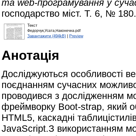
та web-програмування у суча
господарство міст. Т. 6, № 180
Текст
Федорчук,Усата,Наконечна.pdf
Завантажити (494kB)
|
Preview
Анотація
Досліджуються особливості ве
поєднанням сучасних можливо
проводився з дослідженням м
фреймворку Boot-strap, який о
HTML5, каскадні таблицістилі
JavaScript.З використанням мо