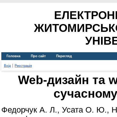
ЕЛЕКТРОН
ЖИТОМИРСЬК
УНІВ
Головна
Про сайт
Перегляд
Вхід
Реєстрація
Web-дизайн та 
сучасному 
Федорчук А. Л.
,
Усата О. Ю.
,
Н