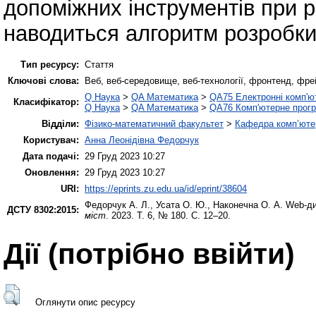
допоміжних інструментів при р
наводиться алгоритм розробки
Тип ресурсу:
Стаття
Ключові слова:
Веб, веб-середовище, веб-технології, фронтенд, фре
Q Наука
>
QA Математика
>
QA75 Електронні комп'ю
Класифікатор:
Q Наука
>
QA Математика
>
QA76 Комп'ютерне прогр
Відділи:
Фізико-математичний факультет
>
Кафедра комп’ютер
Користувач:
Анна Леонідівна Федорчук
Дата подачі:
29 Груд 2023 10:27
Оновлення:
29 Груд 2023 10:27
URI:
https://eprints.zu.edu.ua/id/eprint/38604
Федорчук А. Л.
,
Усата О. Ю.
,
Наконечна О. А.
Web-диз
ДСТУ 8302:2015:
міст
. 2023. Т. 6, № 180. С. 12–20.
Дії ​​(потрібно ввійти)
Оглянути опис ресурсу