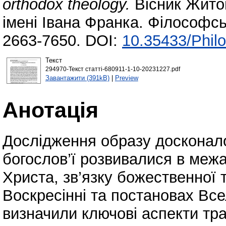
orthodox theology.
Вісник Жито
імені Івана Франка. Філософсь
2663-7650. DOI:
10.35433/Philo
Текст
294970-Текст статті-680911-1-10-20231227.pdf
Завантажити (391kB)
|
Preview
Анотація
Дослідження образу досконал
богослов’ї розвивалися в межа
Христа, зв’язку божественної т
Воскресінні та постановах Все
визначили ключові аспекти тр