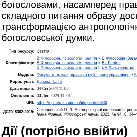
богословами, насамперед прав
складного питання образу до
трансформацією антропологіч
богословської думки.
Тип ресурсу:
Стаття
B Філософія, психологія, релігія
>
B Філософія (Зага
Класифікатор:
B Філософія, психологія, релігія
>
BL Релігія
B Філософія, психологія, релігія
>
BR Християнство
Відділи:
Факультет історії, права та публічного управління
>
К
Користувач:
Дарина Палій
Дата подачі:
04 Січ 2024 11:03
Оновлення:
03 Лип 2024 11:28
URI:
https://eprints.zu.edu.ua/id/eprint/38640
Соколовський О. Л.
Anthropological dimension of perfec
ДСТУ 8302:2015:
Івана Франка. Філософські науки
. 2023. № 94. С. 34–
Дії ​​(потрібно ввійти)