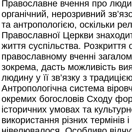
Православне вчення про людин
органічний, нерозривний зв’язо
та антропологією, оскільки рел
Православної Церкви знаходит
життя суспільства. Розкриття
православному вченні загалом
зокрема, дасть можливість вия
людину у її зв’язку з традиці
Антропологічна система віровч
окремих богословів Сходу фор
історичних умовах та культур
використання різних термінів і
нівелювалося. Особливо відчу