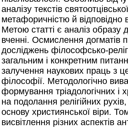
аналізу текстів святоотцівсько
метафоричністю й відповідно 
Метою статті є аналіз образу
вченні. Осмислення догматів п
досліджень філософсько-реліг
загальним і конкретним питанн
залучення наукових праць з цер
філософії. Методологічно вив
формування тріадологічних і 
на подолання релігійних рухів
основу християнської віри. То
висвітлення різних аспектів а