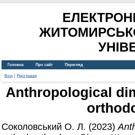
ЕЛЕКТРОН
ЖИТОМИРСЬК
УНІВ
Головна
Про сайт
Перегляд
Вхід
Реєстрація
Anthropological dim
orthod
Соколовський О. Л.
(2023)
Anth