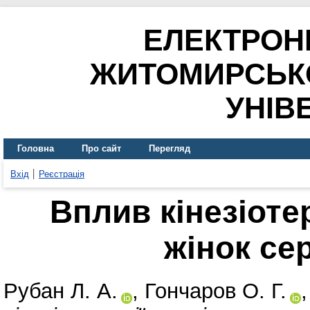
ЕЛЕКТРОН
ЖИТОМИРСЬК
УНІВ
Головна
Про сайт
Перегляд
Вхід
Реєстрація
Вплив кінезіотер
жінок се
Рубан Л. А.
,
Гончаров О. Г.