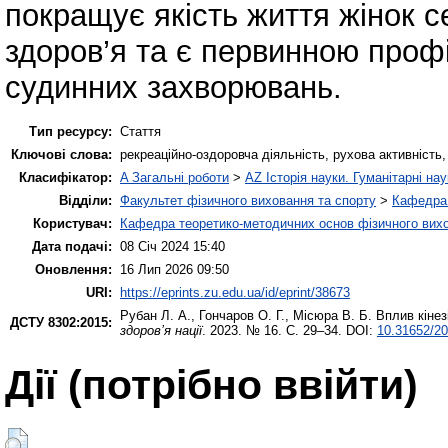
покращує якість життя жінок се
здоров’я та є первинною проф
судинних захворювань.
Тип ресурсу:
Стаття
Ключові слова:
рекреаційно-оздоровча діяльність, рухова активність, 
Класифікатор:
A Загальні роботи
>
AZ Історія науки. Гуманітарні нау
Відділи:
Факультет фізичного виховання та спорту
>
Кафедра 
Користувач:
Кафедра теоретико-методичних основ фізичного вихо
Дата подачі:
08 Січ 2024 15:40
Оновлення:
16 Лип 2026 09:50
URI:
https://eprints.zu.edu.ua/id/eprint/38673
Рубан Л. А.
,
Гончаров О. Г.
,
Місюра В. Б.
Вплив кінезі
ДСТУ 8302:2015:
здоров’я нації
. 2023. № 16. С. 29–34. DOI:
10.31652/20
Дії ​​(потрібно ввійти)