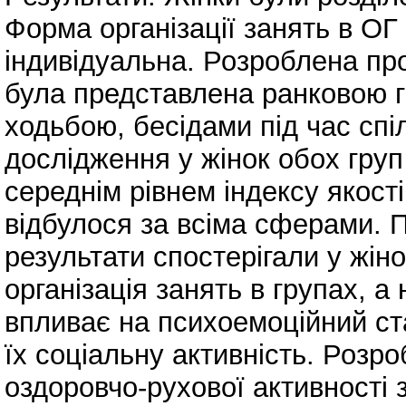
Форма організації занять в ОГ 
індивідуальна. Розроблена пр
була представлена ранковою г
ходьбою, бесідами під час спі
дослідження у жінок обох груп
середнім рівнем індексу якост
відбулося за всіма сферами. 
результати спостерігали у жін
організація занять в групах, а
впливає на психоемоційний ст
їх соціальну активність. Розр
оздоровчо-рухової активності з