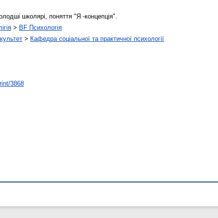
олодші школярі, поняття "Я -концепція".
ігія
>
BF Психологія
культет
>
Кафедра соціальної та практичної психології
rint/3868