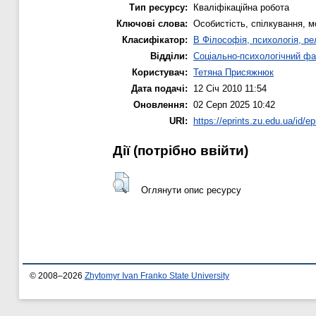
Тип ресурсу:
Кваліфікаційна робота
Ключові слова:
Особистість, спілкування, м
Класифікатор:
B Філософія, психологія, рел
Відділи:
Соціально-психологічний фа
Користувач:
Тетяна Присяжнюк
Дата подачі:
12 Січ 2010 11:54
Оновлення:
02 Серп 2025 10:42
URI:
https://eprints.zu.edu.ua/id/ep
Дії ​​(потрібно ввійти)
Оглянути опис ресурсу
© 2008–2026
Zhytomyr Ivan Franko State University