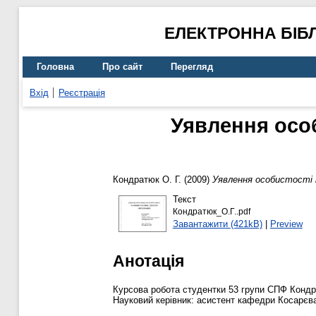
ЕЛЕКТРОННА БІБ
Головна
Про сайт
Перегляд
Вхід
Реєстрація
Уявлення особ
Кондратюк О. Г.
(2009)
Уявлення особистості п
Текст
Кондратюк_О.Г..pdf
Завантажити (421kB)
|
Preview
Анотація
Курсова робота студентки 53 групи СПФ Кондр
Науковий керівник: асистент кафедри Косарєва