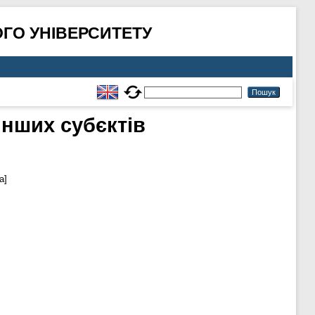
ГО УНІВЕРСИТЕТУ
інших субєктів
а]