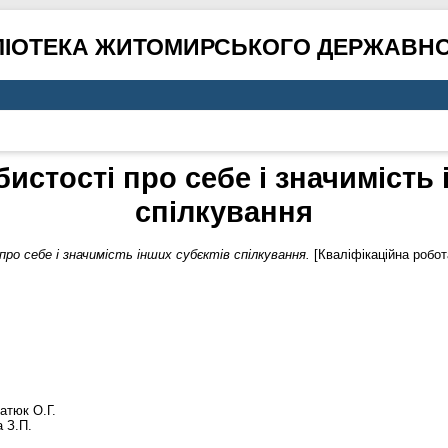
ЛІОТЕКА ЖИТОМИРСЬКОГО ДЕРЖАВНО
истості про себе і значимість 
спілкування
ро себе і значимість інших субєктів спілкування.
[Кваліфікаційна робот
атюк О.Г.
 З.П.