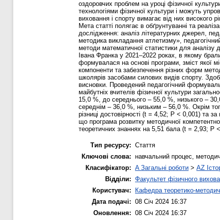
оздоровчих проблем на уроці фізичної культур
технологіями фізичної культури і можуть упров
виховання і спорту вимагає від них високого р
Мета статті полягає в обґрунтуванні та реаліз
дослідження: аналіз літературних джерел, пед
методика викладання атлетизму», педагогічни
методи математичної статистики для аналізу 
Івана Франка у 2021–2022 роках, в якому брали
формувалася на основі програми, зміст якої м
компоненти та забезпечення різних форм мето
школярів засобами силових видів спорту. Здоб
висновки. Проведений педагогічний формуваль
майбутніх вчителів фізичної культури загально
15,0 %, до середнього – 55,0 %, низького – 30,
середнім – 36,0 %, низьким – 56,0 %. Окрім то
різниці достовірності (t = 4,52; Р < 0,001) та
що програма розвитку методичної компетентност
теоретичних знаннях на 5,51 бала (t = 2,93; Р <
Тип ресурсу:
Стаття
Ключові слова:
навчальний процес, методичн
Класифікатор:
A Загальні роботи
>
AZ Істо
Відділи:
Факультет фізичного вихова
Користувач:
Кафедра теоретико-методич
Дата подачі:
08 Січ 2024 16:37
Оновлення:
08 Січ 2024 16:37