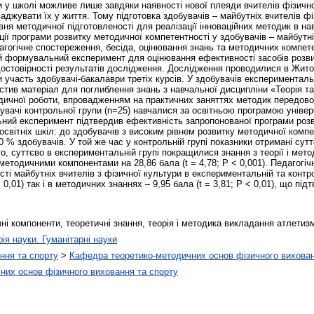
и у школі можливе лише завдяки наявності нової плеяди вчителів фізично
аджувати їх у життя. Тому підготовка здобувачів – майбутніх вчителів ф
івня методичної підготовленості для реалізації інноваційних методик в н
ації програми розвитку методичної компетентності у здобувачів – майбутн
агогічне спостереження, бесіда, оцінювання знань та методичних компете
й формувальний експеримент для оцінювання ефективності засобів розви
достовірності результатів дослідження. Дослідження проводилися в Жито
 участь здобувачі-бакалаври третіх курсів. У здобувачів експерименталь
істив матеріал для поглиблення знань з навчальної дисципліни «Теорія т
дичної роботи, впровадженням на практичних заняттях методик передовог
увачі контрольної групи (n=25) навчалися за освітньою програмою універ
ний експеримент підтвердив ефективність запропонованої програми розв
освітніх шкіл: до здобувачів з високим рівнем розвитку методичної компе
0 % здобувачів. У той же час у контрольній групі показники отримані сутт
го, суттєво в експериментальній групі покращилися знання з теорії і мет
 за методичними компонентами на 28,86 бала (t = 4,78; Р < 0,001). Педаго
і майбутніх вчителів з фізичної культури в експериментальній та контрол
 0,01) так і в методичних знаннях – 9,95 бала (t = 3,81; Р < 0,01), що пі
і компоненти, теоретичні знання, теорія і методика викладання атлетизм
рія науки. Гуманітарні науки
ння та спорту
>
Кафедра теоретико-методичних основ фізичного вихован
них основ фізичного виховання та спорту