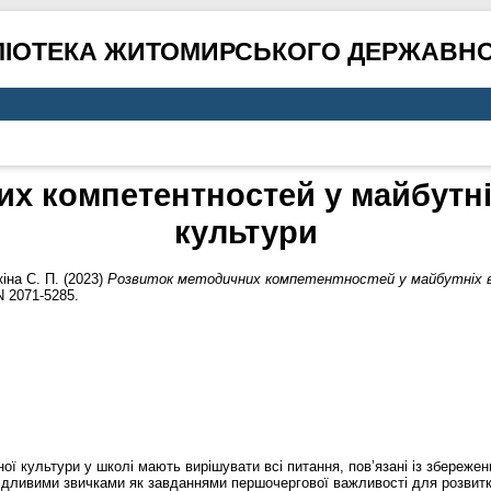
ЛІОТЕКА ЖИТОМИРСЬКОГО ДЕРЖАВНО
х компетентностей у майбутні
культури
іна С. П.
(2023)
Розвиток методичних компетентностей у майбутніх вч
N 2071-5285.
ої культури у школі мають вирішувати всі питання, пов’язані із збереже
кідливими звичками як завданнями першочергової важливості для розвитку