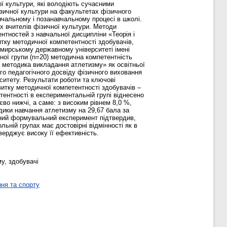
ї культури, які володіють сучасними
ізичної культури на факультетах фізичного
авчальному і позанавчальному процесі в школі.
іх вчителів фізичної культури. Методи
нтностей з навчальної дисципліни «Теорія і
тку методичної компетентності здобувачів,
мирському державному університеті імені
ної групи (n=20) методична компетентність
а методика викладання атлетизму» як освітньої
о педагогічного досвіду фізичного виховання
ситету. Результати роботи та ключові
итку методичної компетентності здобувачів –
тентності в експериментальній групі віднесено
єво нижчі, а саме: з високим рівнем 8,0 %,
одики навчання атлетизму на 29,67 бала за
гічний формувальний експеримент підтвердив,
ьній групах має достовірні відмінності як в
дтверджує високу її ефективність.
у, здобувачі
ня та спорту