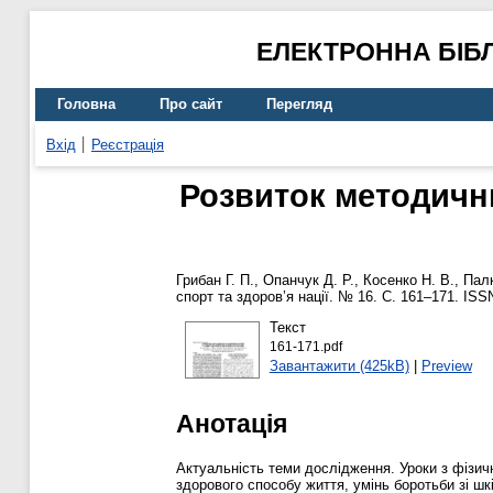
ЕЛЕКТРОННА БІБ
Головна
Про сайт
Перегляд
Вхід
Реєстрація
Розвиток методични
Грибан Г. П.
,
Опанчук Д. Р.
,
Косенко Н. В.
,
Палк
спорт та здоров’я нації. № 16. С. 161–171. ISS
Текст
161-171.pdf
Завантажити (425kB)
|
Preview
Анотація
Актуальність теми дослідження. Уроки з фізичн
здорового способу життя, умінь боротьби зі ш