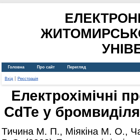
ЕЛЕКТРОН
ЖИТОМИРСЬК
УНІВ
Головна
Про сайт
Перегляд
Вхід
Реєстрація
Електрохімічні п
CdTe у бромвиділ
Тичина М. П.
,
Міякіна М. О.
,
Ч