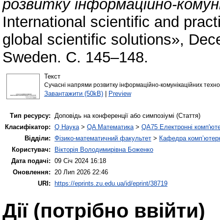
розвитку інформаційно-комуні
International scientific and pra
global scientific solutions», D
Sweden. С. 145–148.
Текст
Сучасні напрями розвитку інформаційно-комунікаційних технол
Завантажити (50kB)
|
Preview
Тип ресурсу:
Доповідь на конференції або симпозіумі (Стаття)
Класифікатор:
Q Наука
>
QA Математика
>
QA75 Електронні комп'ют
Відділи:
Фізико-математичний факультет
>
Кафедра комп’ютерн
Користувач:
Вікторія Володимирівна Боженко
Дата подачі:
09 Січ 2024 16:18
Оновлення:
20 Лип 2026 22:46
URI:
https://eprints.zu.edu.ua/id/eprint/38719
Дії ​​(потрібно ввійти)