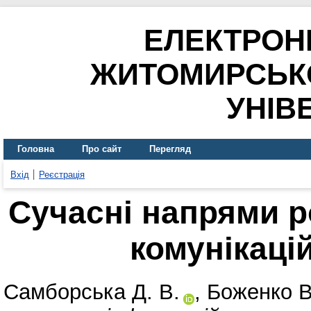
ЕЛЕКТРОН
ЖИТОМИРСЬК
УНІВ
Головна
Про сайт
Перегляд
Вхід
Реєстрація
Сучасні напрями р
комунікаці
Самборська Д. В.
,
Боженко В